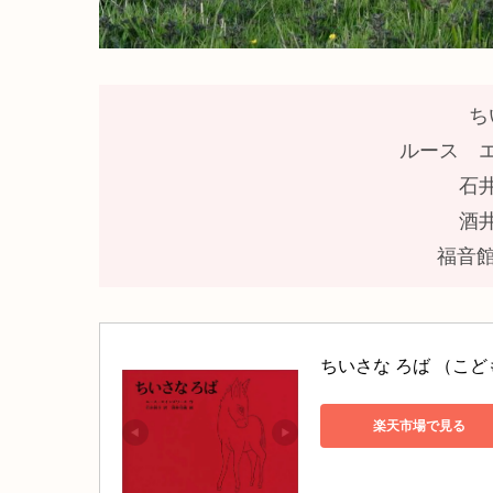
ち
ルース 
石
酒
福音館
ちいさな ろば （こど
楽天市場で見る