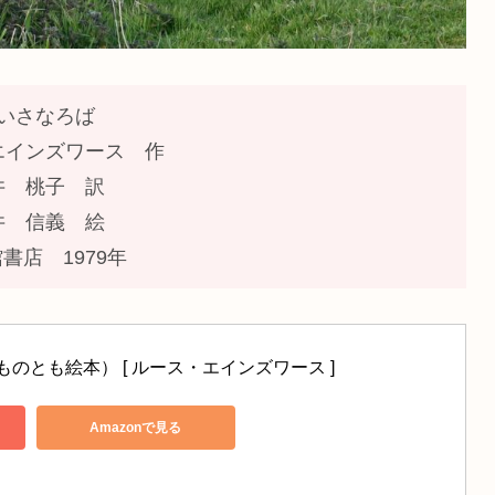
いさなろば
エインズワース 作
井 桃子 訳
井 信義 絵
書店 1979年
ものとも絵本） [ ルース・エインズワース ]
Amazonで見る