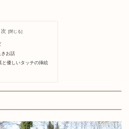
目次
ば
良きお話
葉と優しいタッチの挿絵