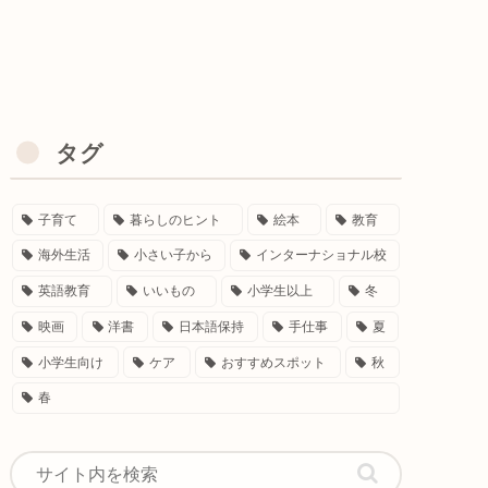
タグ
子育て
暮らしのヒント
絵本
教育
海外生活
小さい子から
インターナショナル校
英語教育
いいもの
小学生以上
冬
映画
洋書
日本語保持
手仕事
夏
小学生向け
ケア
おすすめスポット
秋
春