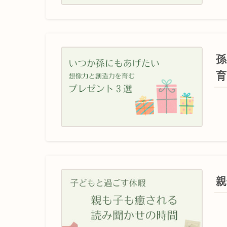
孫
育
親