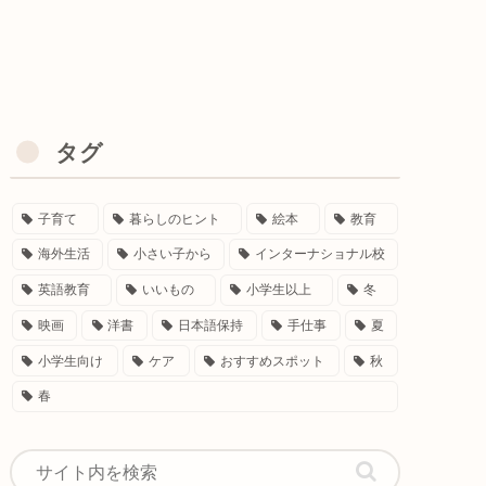
タグ
子育て
暮らしのヒント
絵本
教育
海外生活
小さい子から
インターナショナル校
英語教育
いいもの
小学生以上
冬
映画
洋書
日本語保持
手仕事
夏
小学生向け
ケア
おすすめスポット
秋
春