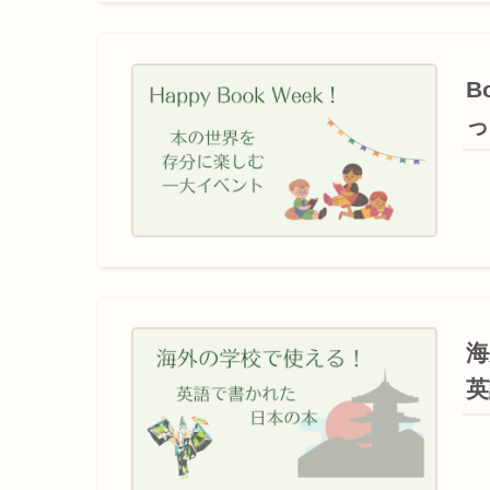
B
海
英