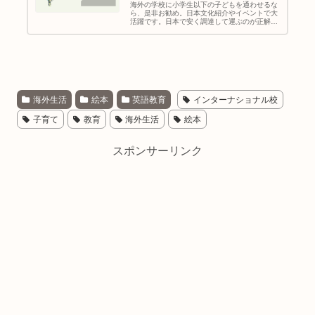
海外の学校に小学生以下の子どもを通わせるな
ら、是非お勧め。日本文化紹介やイベントで大
活躍です。日本で安く調達して運ぶのが正解で
す。
海外生活
絵本
英語教育
インターナショナル校
子育て
教育
海外生活
絵本
スポンサーリンク