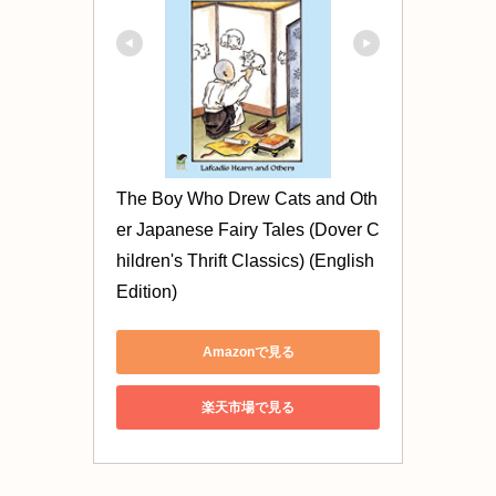
The Boy Who Drew Cats and Oth
er Japanese Fairy Tales (Dover C
hildren's Thrift Classics) (English 
Edition)
Amazonで見る
楽天市場で見る