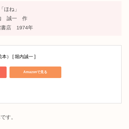
「ほね」
内 誠一 作
書店 1974年
） [ 堀内誠一 ]
Amazonで見る
本です。