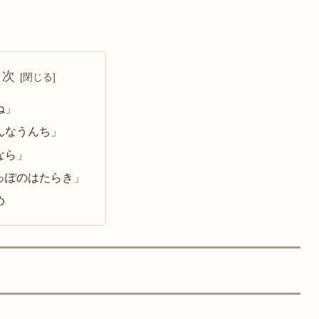
目次
ね」
んなうんち」
なら」
っぽのはたらき」
め