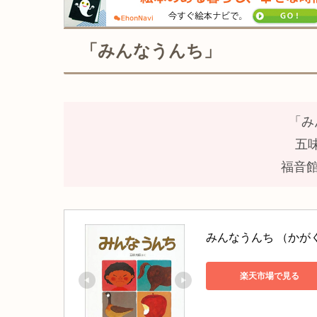
「みんなうんち」
「み
五
福音館
みんなうんち （かがく
楽天市場で見る