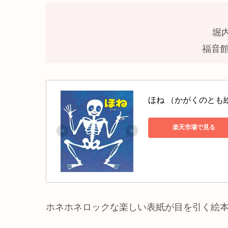
堀
福音館
ほね （かがくのとも絵本
楽天市場で見る
ホネホネロックな楽しい表紙が目を引く絵