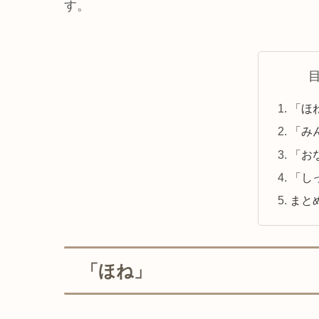
す。
「ほ
「み
「お
「し
まと
「ほね」