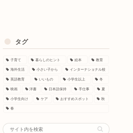
タグ
子育て
暮らしのヒント
絵本
教育
海外生活
小さい子から
インターナショナル校
英語教育
いいもの
小学生以上
冬
映画
洋書
日本語保持
手仕事
夏
小学生向け
ケア
おすすめスポット
秋
春