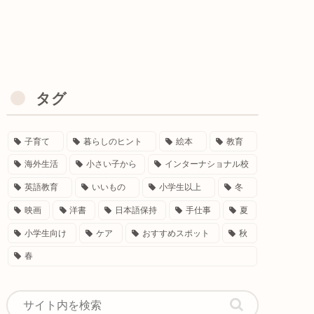
タグ
子育て
暮らしのヒント
絵本
教育
海外生活
小さい子から
インターナショナル校
英語教育
いいもの
小学生以上
冬
映画
洋書
日本語保持
手仕事
夏
小学生向け
ケア
おすすめスポット
秋
春