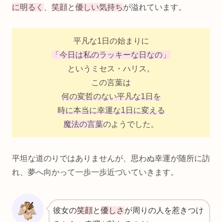
に明るく
、
笑顔
と
優しい気持ち
が溢れています。
平凡な1日の始まりに
「今日は私のラッキーな日なの」
というミセス・ハリス。
この言葉は
何の変哲のない平凡な1日を
時に本当に幸運な1日に変える
魔法の言葉
のようでした。
平坦な道のりではありませんが、思わぬ幸運が随所に訪
れ、夢へ向かって一歩一歩近づいていきます。
彼女の
笑顔
と
優しさ
が周りの人を惹きつけ