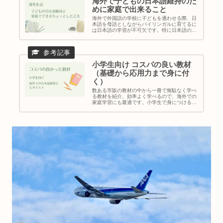
海外で子どもの日本語維持のた
めに家庭で出来ること
海外で外国語の学校に子どもを通わせる際、日
本語を母語としながらバイリンガルに育てるに
は日本語の学習が不可欠です。特に日本語の基
礎固めの時期にあたる小学校低学年は要注意で
す。でも大丈夫。ちょっとしたコツを押さえれ
ば家庭学習で日本語の維持は十分可能です。
小学生向け コスパの良い教材
（基礎から応用力まで身に付
く）
数ある市販の教材の中から一冊で無駄なく学べ
る教材を紹介。効率よく学べるので、海外での
家庭学習にも最適です。小学生で身につけるべ
き国語の力と算数の力を伸ばすのにお勧めの教
材を厳選して紹介します。