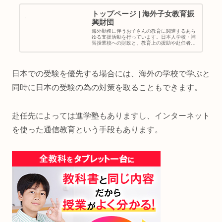
トップページ | 海外子女教育振
興財団
海外勤務に伴うお子さんの教育に関連するあら
ゆる支援活動を行っています。日本人学校・補
習授業校への財政と、教育上の援助や赴任者・
帰任者のための教育相談・情報提供等をはじ
め、政府の行う諸施策および維持会員の要望に
相呼応して幅広い事業を展開・実施...
日本での受験を優先する場合には、海外の学校で学ぶと
同時に日本の受験の為の対策を取ることもできます。
赴任先によっては進学塾もありますし、インターネット
を使った通信教育という手段もあります。