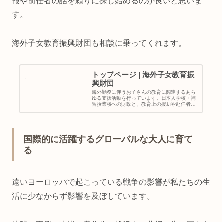
報や前任者の話を頼りに探し始めるのが良いと思いま
す。
海外子女教育振興財団も相談に乗ってくれます。
トップページ | 海外子女教育振
興財団
海外勤務に伴うお子さんの教育に関連するあら
ゆる支援活動を行っています。日本人学校・補
習授業校への財政と、教育上の援助や赴任者・
帰任者のための教育相談・情報提供等をはじ
め、政府の行う諸施策および維持会員の要望に
相呼応して幅広い事業を展開・実施...
国際的に活躍するグローバルな大人に育て
る
遠いヨーロッパで起こっている戦争の影響が私たちの生
活に少なからず影響を及ぼしています。