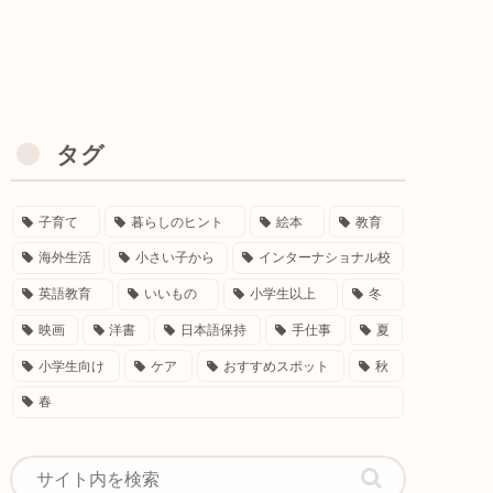
タグ
子育て
暮らしのヒント
絵本
教育
海外生活
小さい子から
インターナショナル校
英語教育
いいもの
小学生以上
冬
映画
洋書
日本語保持
手仕事
夏
小学生向け
ケア
おすすめスポット
秋
春