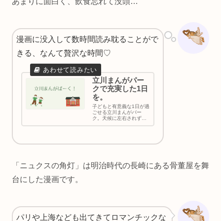
あまりに面白く、飲食忘れて没頭…
漫画に没入して数時間読み耽ることがで
きる、なんて贅沢な時間♡
立川まんがパー
クで充実した1日
を。
子どもと有意義な1日が過
ごせる立川まんがパー
ク。天候に左右されず、
リーズナブル。明るく居
心地の良い空間でまんが
三昧の1日を。子どもだけ
の利用もOK。昔読んだ懐
かしい作品も、新しい作
品も。絵本コーナーも充
実しています。お弁当を
「ニュクスの角灯」は明治時代の長崎にある骨董屋を舞
持って出かけまし...
台にした漫画です。
パリや上海なども出てきてロマンチックな