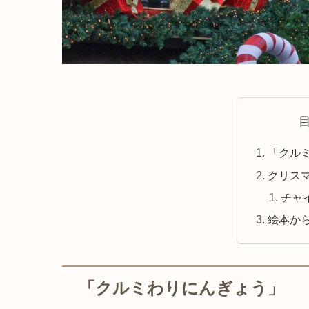
「クル
クリス
チャ
絵本か
「クルミわりにんぎょう」