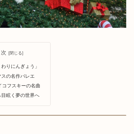
目次
ミわりにんぎょう」
マスの名作バレエ
イコフスキーの名曲
ら目眩く夢の世界へ