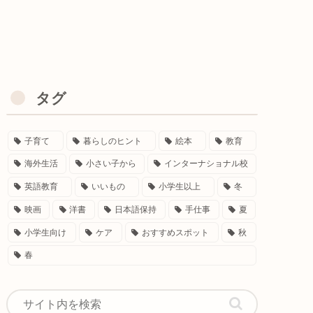
タグ
子育て
暮らしのヒント
絵本
教育
海外生活
小さい子から
インターナショナル校
英語教育
いいもの
小学生以上
冬
映画
洋書
日本語保持
手仕事
夏
小学生向け
ケア
おすすめスポット
秋
春