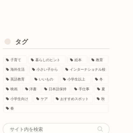
タグ
子育て
暮らしのヒント
絵本
教育
海外生活
小さい子から
インターナショナル校
英語教育
いいもの
小学生以上
冬
映画
洋書
日本語保持
手仕事
夏
小学生向け
ケア
おすすめスポット
秋
春